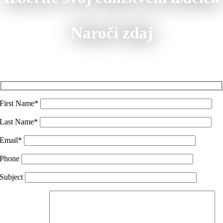
Naroči zdaj
Slovenia
First Name*
Last Name*
Email*
Phone
Subject