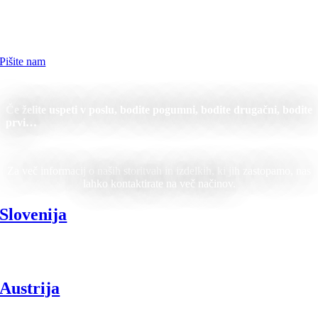
vami.
Za več informacij nas kontaktirajte.
Pišite nam
Če želite uspeti v poslu, bodite pogumni, bodite drugačni, bodite
prvi…
Za več informacij o naših storitvah in izdelkih, ki jih zastopamo, nas
lahko kontaktirate na več načinov.
Slovenija
Obratovalni Čas: 08h-16h
‎+386.41.470.448
Austrija