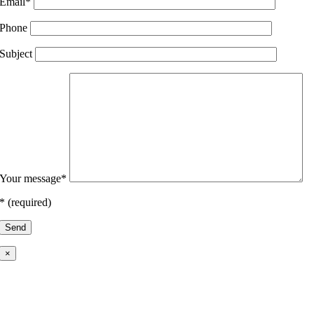
Email*
Phone
Subject
Your message*
* (required)
×
Odprti smo za sodelovanje z