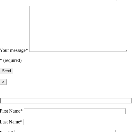
Your message*
* (required)
×
Serbia
First Name*
Last Name*