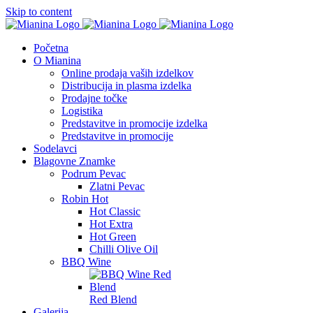
Skip to content
Početna
O Mianina
Online prodaja vaših izdelkov
Distribucija in plasma izdelka
Prodajne točke
Logistika
Predstavitve in promocije izdelka
Predstavitve in promocije
Sodelavci
Blagovne Znamke
Podrum Pevac
Zlatni Pevac
Robin Hot
Hot Classic
Hot Extra
Hot Green
Chilli Olive Oil
BBQ Wine
Red Blend
Galerija