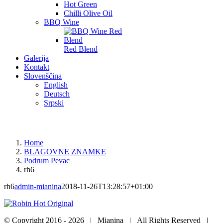
Hot Green
Chilli Olive Oil
BBQ Wine
Red Blend
Galerija
Kontakt
Slovenščina
English
Deutsch
Srpski
Home
BLAGOVNE ZNAMKE
Podrum Pevac
rh6
rh6
admin-mianina
2018-11-26T13:28:57+01:00
© Copyright 2016 -
2026 | Mianina | All Rights Reserved |