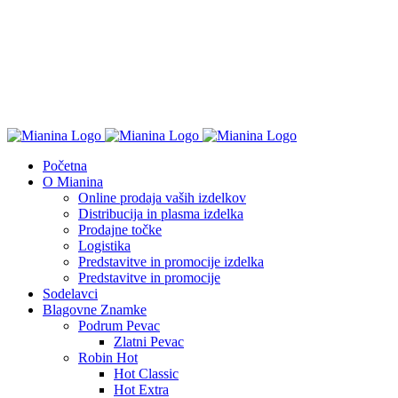
Početna
O Mianina
Online prodaja vaših izdelkov
Distribucija in plasma izdelka
Prodajne točke
Logistika
Predstavitve in promocije izdelka
Predstavitve in promocije
Sodelavci
Blagovne Znamke
Podrum Pevac
Zlatni Pevac
Robin Hot
Hot Classic
Hot Extra