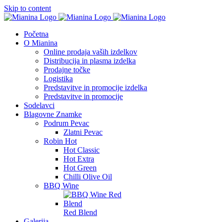
Skip to content
Početna
O Mianina
Online prodaja vaših izdelkov
Distribucija in plasma izdelka
Prodajne točke
Logistika
Predstavitve in promocije izdelka
Predstavitve in promocije
Sodelavci
Blagovne Znamke
Podrum Pevac
Zlatni Pevac
Robin Hot
Hot Classic
Hot Extra
Hot Green
Chilli Olive Oil
BBQ Wine
Red Blend
Galerija